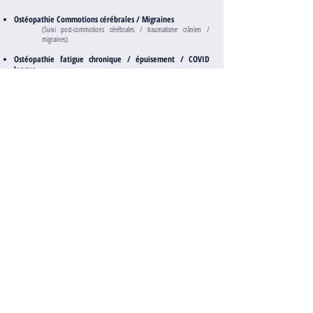
Ostéopathie Commotions céré
brales / Migraines
(Suivi post-commotion
s cérébrales
/ traumatisme crânien
/
migraines
)
Ostéopathie fatigue chronique / épuisement / COVID
longue
(Prise en charge globale de votre condition)
Me contacter
514.969.9635
Prendre rdv en ligne
M'écrire un courriel
Mardi: AM/PM
Mercredi: AM/PM
Jeudi: AM
Vendredi: AM/PM