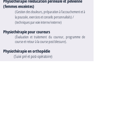
Physiothérapie rééducation périnéale et pelvienne
(femmes enceintes)
(Gestion des douleurs, préparation à l'accouchement et à
la poussée, exercices et conseils
personnalisés) /
(techniques par voie interne/externe)
Physiothérapie pour coureurs
(Évaluation et traitement du coureur, programme de
course et retour à la course post blessure).
Physiothérapie en orthopédie
(Suivi pré et post-opératoire)
Physiothérapie générale
(Évaluation et traitement de multiples conditions
neuro-musculo-
squelettiques)
Me contacter
Prendre rdv en ligne
438.497.1224