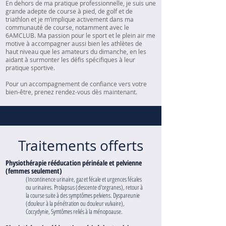
En dehors de ma pratique professionnelle, je suis une
grande adepte de course à pied, de golf et de
triathlon et je m’implique activement dans ma
communauté de course, notamment avec le
6AMCLUB. Ma passion pour le sport et le plein air me
motive à accompagner aussi bien les athlètes de
haut niveau que les amateurs du dimanche, en les
aidant à surmonter les défis spécifiques à leur
pratique sportive.
Pour un accompagnement de confiance vers votre
bien-être, prenez rendez-vous dès maintenant.
Traitements offerts
Physiothérapie rééducation périnéale et pelvienne
(femmes seulement)
(Incontinence urinaire, gaz et fécale et urgences fécales
ou urinaires. Prolapsus (descente d'orgranes), retour à
la course suite à des symptômes pelviens. Dyspareunie
(douleur à la pénétration ou douleur vulvaire),
Coccydynie, Symtômes reliés à la ménopoause.