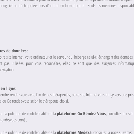
 logiciel ou déchiquetées lors d’un bail en format papier. Seuls les membres responsab
ues de données:
tre site Internet, votre ordinateur et le serveur qui héberge celui-ci échangent des donné
nt pas utilisées pour vous reconnaître, elles ne sont que des exigences informati
avigation.
 en ligne:
endre rendez-vous avec l’un de nos thérapeutes, notre site Internet vous dirige vers une pri
 ou Go rendez-vous selon le thérapeute choisi.
ur la politique de confidentialité de la
plateforme Go Rendez-Vous
, consultez leur site
gorendezvous.com)
.
ur le politique de confidentialité de la
plateforme Medexa
, consultez la page suivante: