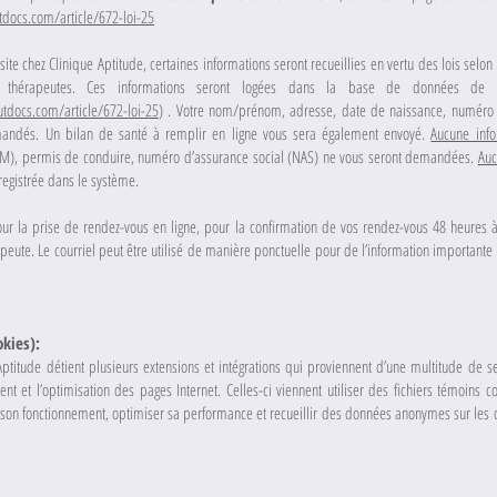
docs.com/article/672-loi-25
ite chez Clinique Aptitude, certaines informations seront recueillies en vertu des lois selon 
s thérapeutes. Ces informations seront logées dans la base de données de
tdocs.com/article/672-loi-25
) . Votre nom/prénom, adresse, date de naissance, numéro
mandés. Un bilan de santé à remplir en ligne vous sera également envoyé.
Aucune info
M), permis de conduire, numéro d’assurance social (NAS) ne vous seront demandées.
Auc
egistrée dans le système.
pour la prise de rendez-vous en ligne, pour la confirmation de vos rendez-vous 48 heures à
peute. Le courriel peut être utilisé de manière ponctuelle pour de l’information importante 
okies):
 Aptitude détient plusieurs extensions et intégrations qui proviennent d’une multitude de s
nt et l’optimisation des pages Internet. Celles-ci viennent utiliser des fichiers témoins 
 son fonctionnement, optimiser sa performance et recueillir des données anonymes sur les