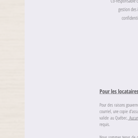
Co-responsable d
gestion des 
confidenti
Pour les locataire
Pour des raisons gouvern
courriel, une copie d’assu
valide au Québec.
Aucun
requis.
Nous sommes tenus de con