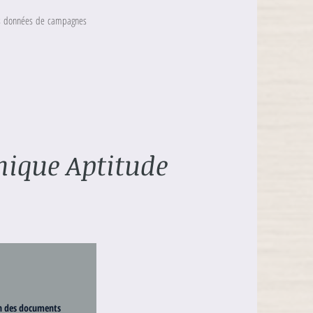
 les données de campagnes
nique Aptitude
n des documents