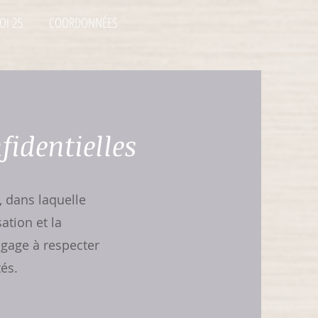
OI 25
COORDONNÉES
identielles
, dans laquelle
ation et la
gage à respecter
és.