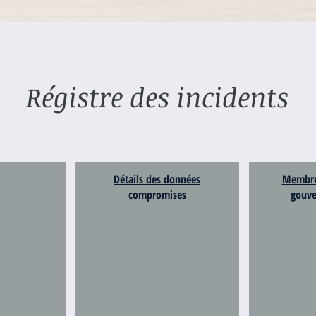
Régistre des incidents
Détails des données
Membre 
compromises
gouve