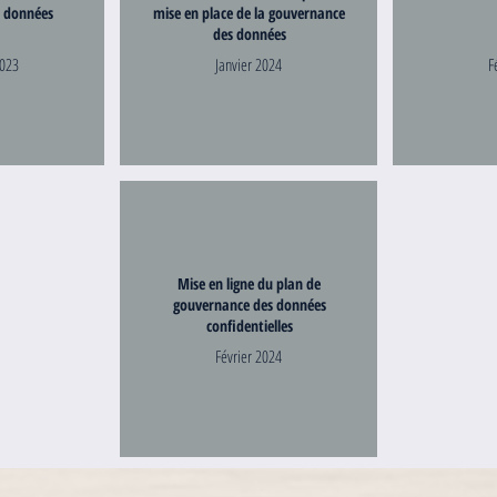
 données
mise en place de la gouvernance
des données
023
Janvier 2024
F
Mise en ligne du plan de
gouvernance des données
confidentielles
Février 2024