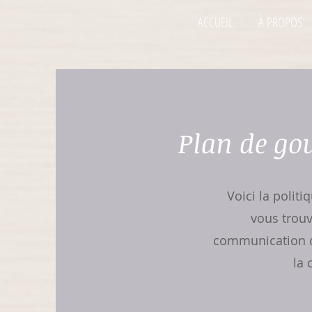
ACCUEIL
À PROPOS
Plan de go
Voici la politi
vous trouve
communication d
la 