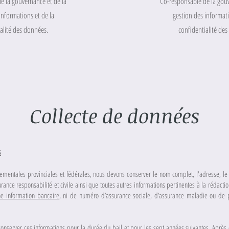
e la gouvernance et de la
Co-responsable de la gouv
informations et de la
gestion des informati
alité des données.
confidentialité de
Collecte de données
s
ementales provinciales et fédérales, nous devons conserver le nom complet, l'adresse, l
rance responsabilité et civile ainsi que toutes autres informations pertinentes à la rédactio
e information bancaire
, ni de numéro d’assurance sociale, d’assurance maladie ou de 
server ces informations pour la durée du bail et pour les sept années suivantes. Après c