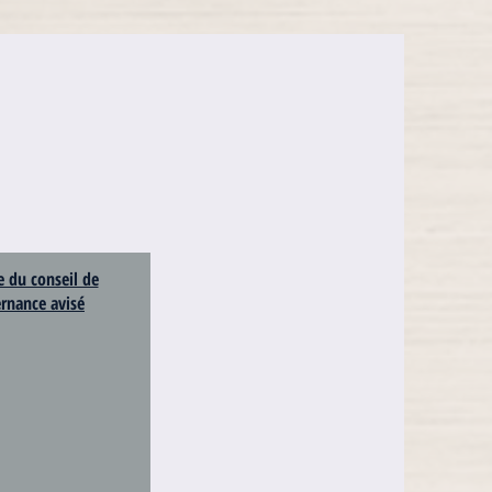
du conseil de
rnance avisé